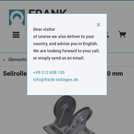
×
Dear visitor
FAQ
of course we also deliver to your
country, and advise you in English.
We are looking forward to your call,
or simply send us an email.
Übersicht
Seilrollen zweifach schwenkbar
+49 212 658 130
Seilrollen zweifach schwenkbar Ø 300 mm
info@frank-solingen.de