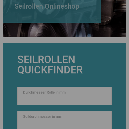
Seilrollen Onlineshop
SEILROLLEN
QUICKFINDER
Durchmesser Rolle in mm
Seildurchmesser in mm