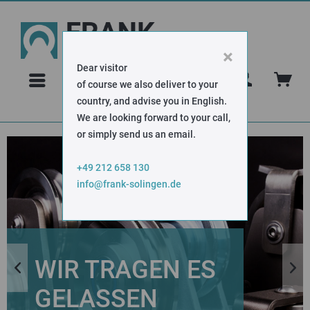
×
Dear visitor
FAQ
of course we also deliver to your
country, and advise you in English.
We are looking forward to your call,
or simply send us an email.
+49 212 658 130
info@frank-solingen.de
WIR TRAGEN ES
GELASSEN