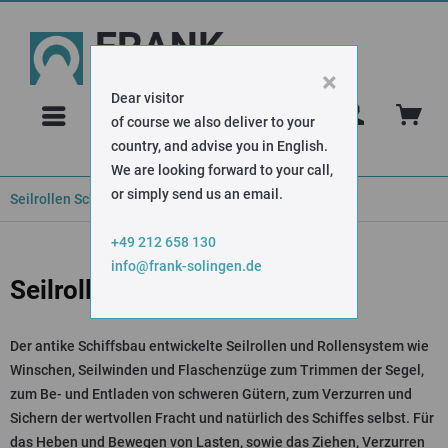
×
Dear visitor
FAQ
of course we also deliver to your
country, and advise you in English.
We are looking forward to your call,
or simply send us an email.
Seilrollen Schifffahrt
+49 212 658 130
info@frank-solingen.de
Seilrollen Schifffahrt
Der antike Schiffsbau entwickelte Seilrollen und Rollensystem wie
Winschen, Seilwinden und Flaschenzüge zum Trimmen der Segel,
zum Be- und Entladen von schweren Gütern, zum Verzurren und
Sichern der wertvollen Fracht und natürlich des Schiffes selbst. Für
das Heben und Bewegen von Lasten, sowie das Ziehen, Verzurren