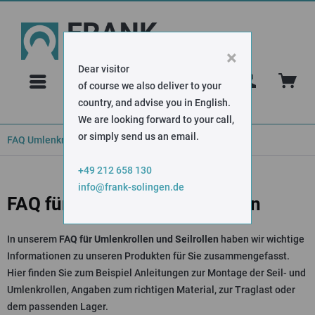
×
Dear visitor
FAQ
of course we also deliver to your
country, and advise you in English.
We are looking forward to your call,
or simply send us an email.
FAQ Umlenkrollen
+49 212 658 130
info@frank-solingen.de
FAQ für Seil- und Umlenkrollen
In unserem
FAQ für Umlenkrollen und Seilrollen
haben wir wichtige
Informationen zu unseren Produkten für Sie zusammengefasst.
Hier finden Sie zum Beispiel Anleitungen zur Montage der Seil- und
Umlenkrollen, Angaben zum richtigen Material, zur Traglast oder
dem passenden Lager.