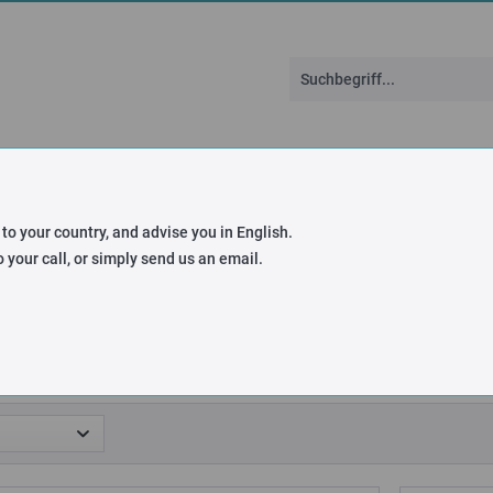
Individuelle Seilrollen
DIN-Normen
Über F
 to your country, and advise you in English.
 your call, or simply send us an email.
en Schlaffseilschalter