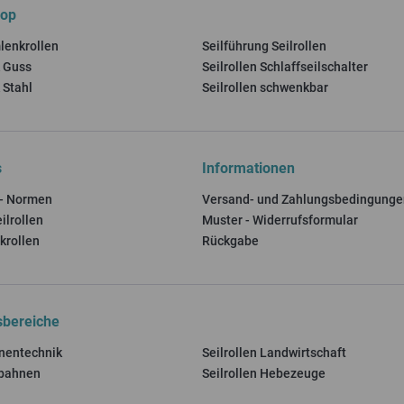
hop
mlenkrollen
Seilführung Seilrollen
k Guss
Seilrollen Schlaffseilschalter
 Stahl
Seilrollen schwenkbar
s
Informationen
 - Normen
Versand- und Zahlungsbedingunge
ilrollen
Muster - Widerrufsformular
krollen
Rückgabe
bereiche
hnentechnik
Seilrollen Landwirtschaft
lbahnen
Seilrollen Hebezeuge