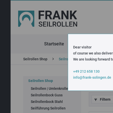
Startseite
Seilrollen Shop
Dear visitor
of course we also deliver
Seilrollen Shop
Seilrollen Schlaffseilschalter
We are looking forward to
+49 212 658 130
info@frank-solingen.de
Seilroll
Seilrollen Shop
Seilrollen | Umlenkrollen
Seilrollenbock Guss
Filtern
Seilrollenbock Stahl
Seilführung Seilrollen