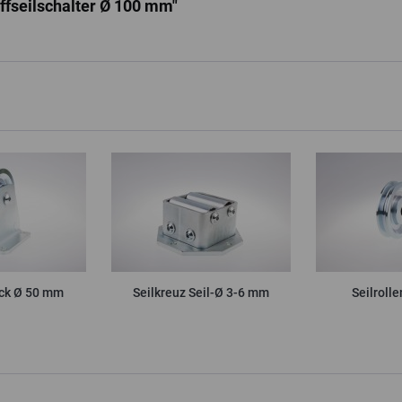
affseilschalter Ø 100 mm"
ock Ø 50 mm
Seilkreuz Seil-Ø 3-6 mm
Seilroll