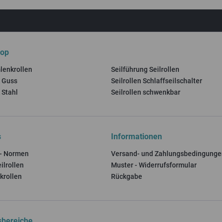
hop
mlenkrollen
Seilführung Seilrollen
k Guss
Seilrollen Schlaffseilschalter
 Stahl
Seilrollen schwenkbar
s
Informationen
 - Normen
Versand- und Zahlungsbedingunge
ilrollen
Muster - Widerrufsformular
krollen
Rückgabe
bereiche