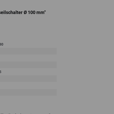
seilschalter Ø 100 mm"
80
5