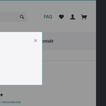
FAQ
×
rank Seilrollen
Kontakt
 *
l. Versandkosten