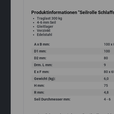
Produktinformationen "Seilrolle Schlaff
Traglast 300 kg
4-6 mm Seil
Gleitlager
Verzinkt
Edelstahl
A x B mm:
100 x 
D1 mm:
100
D2 mm:
80
Drm. L mm:
9
E x F mm:
80 x 6
Gewicht (kg):
6,0
H mm:
75
R mm:
4,8
Seil Durchmesser mm:
4 - 6