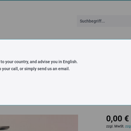
Individuelle Seilrollen
DIN-Normen
Über F
 to your country, and advise you in English.
laffseilschalter
 your call, or simply send us an email.
r Ø 100 mm
0,00 €
zzgl. MwSt.
zzg