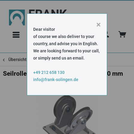
×
Dear visitor
FAQ
of course we also deliver to your
country, and advise you in English.
We are looking forward to your call,
or simply send us an email.
Übersicht
Seilrollen zweifach schwenkbar
+49 212 658 130
Seilrollen zweifach schwenkbar Ø 200 mm
info@frank-solingen.de