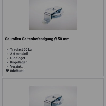
Seilrollen Seitenbefestigung Ø 50 mm
Traglast 50 kg
2-6 mm Seil
Gleitlager
Kugellager
Verzinkt
Edelstahl
Merken