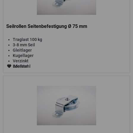
Seilrollen Seitenbefestigung Ø 75 mm
Traglast 100 kg
3-8 mm Seil
Gleitlager
Kugellager
Verzinkt
Edelstahl
Merken