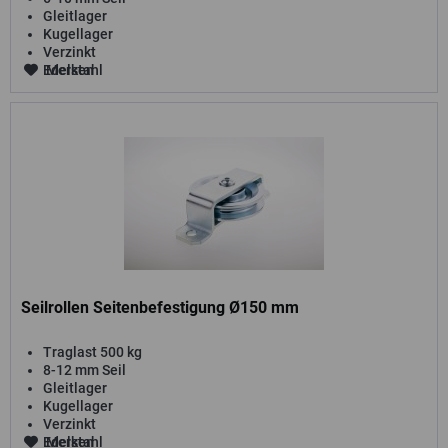
Gleitlager
Kugellager
Verzinkt
Edelstahl
Merken
Seilrollen Seitenbefestigung Ø150 mm
Traglast 500 kg
8-12 mm Seil
Gleitlager
Kugellager
Verzinkt
Edelstahl
Merken