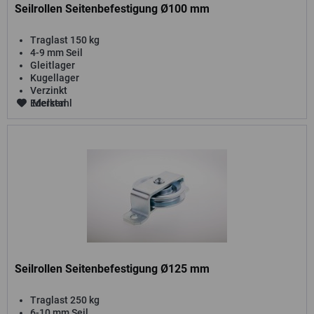
Seilrollen Seitenbefestigung Ø100 mm
Traglast 150 kg
4-9 mm Seil
Gleitlager
Kugellager
Verzinkt
Edelstahl
Merken
Seilrollen Seitenbefestigung Ø125 mm
Traglast 250 kg
6-10 mm Seil